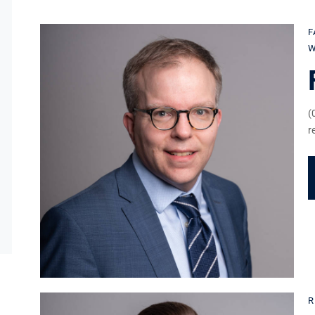
F
W
(
r
R